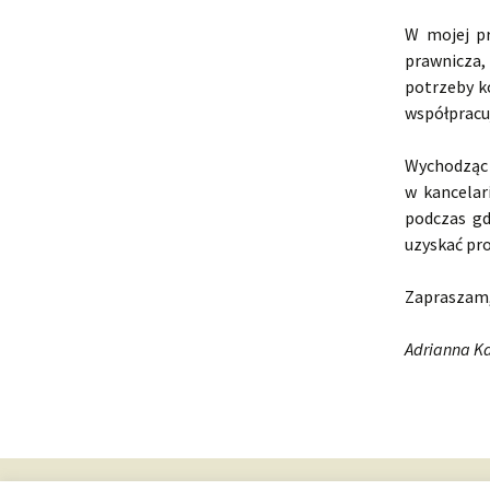
W mojej pr
prawnicza,
potrzeby k
współpracuj
Wychodząc 
w kancelar
podczas gd
uzyskać pro
Zapraszam,
Adrianna K