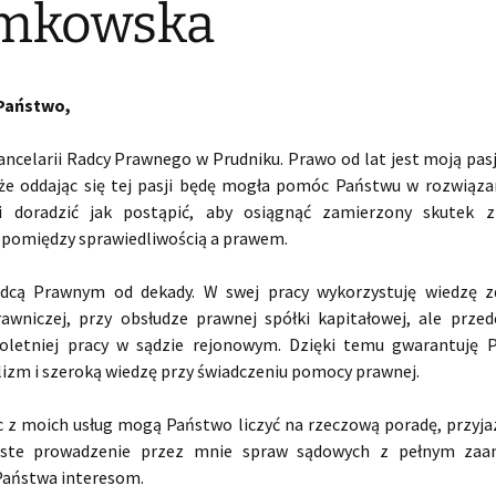
imkowska
Państwo,
ncelarii Radcy Prawnego w Prudniku. Prawo od lat jest moją pasj
, że oddając się tej pasji będę mogła pomóc Państwu w rozwią
i doradzić jak postąpić, aby osiągnąć zamierzony skutek 
pomiędzy sprawiedliwością a prawem.
dcą Prawnym od dekady. W swej pracy wykorzystuję wiedzę 
prawniczej, przy obsłudze prawnej spółki kapitałowej, ale prz
loletniej pracy w sądzie rejonowym. Dzięki temu gwarantuję 
lizm i szeroką wiedzę przy świadczeniu pomocy prawnej.
c z moich usług mogą Państwo liczyć na rzeczową poradę, przyj
iste prowadzenie przez mnie spraw sądowych z pełnym zaa
aństwa interesom.