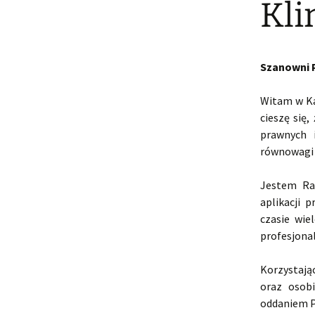
Kl
Szanowni 
Witam w Ka
cieszę się
prawnych 
równowagi 
Jestem Ra
aplikacji 
czasie wie
profesjona
Korzystają
oraz osob
oddaniem P