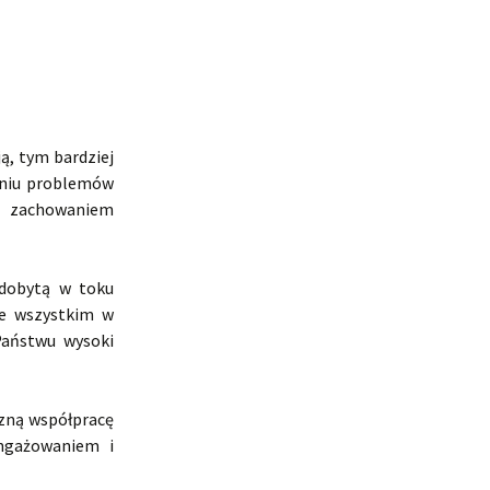
ą, tym bardziej
zaniu problemów
z zachowaniem
zdobytą w toku
ede wszystkim w
Państwu wysoki
azną współpracę
ngażowaniem i