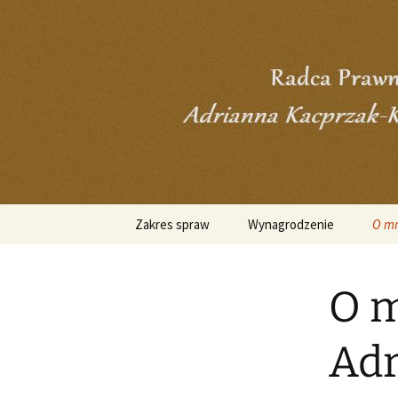
Skip
to
content
Zakres spraw
Wynagrodzenie
O m
O m
Adr