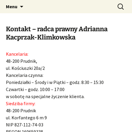
Skip
Search
Menu
to
for:
content
Kontakt – radca prawny Adrianna
Kacprzak-Klimkowska
Kancelaria:
48-200 Prudnik,
ul. Kościuszki 20a/2
Kancelaria czynna:
Poniedziałki – Środy i w Piątki – godz. 8:30 – 15:30
Czwartki – godz. 10:00 – 17:00
w sobotę na specjalne życzenie klienta.
Siedziba firmy:
48-200 Prudnik
ul. Korfantego 6 m 9
NIP 827-112-74-03
REGON 160659338